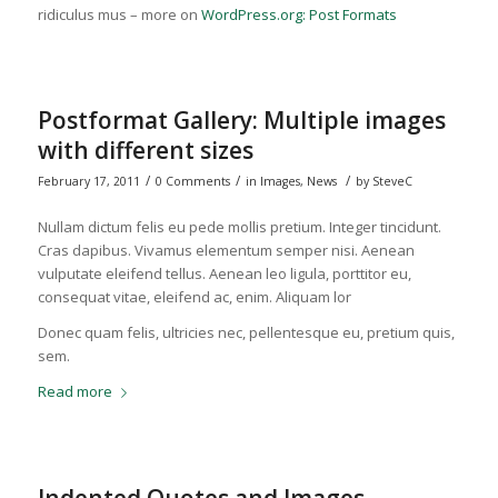
ridiculus mus – more on
WordPress.org: Post Formats
Postformat Gallery: Multiple images
with different sizes
/
/
/
February 17, 2011
0 Comments
in
Images
,
News
by
SteveC
Nullam dictum felis eu pede mollis pretium. Integer tincidunt.
Cras dapibus. Vivamus elementum semper nisi. Aenean
vulputate eleifend tellus. Aenean leo ligula, porttitor eu,
consequat vitae, eleifend ac, enim. Aliquam lor
Donec quam felis, ultricies nec, pellentesque eu, pretium quis,
sem.
Read more
Indented Quotes and Images –