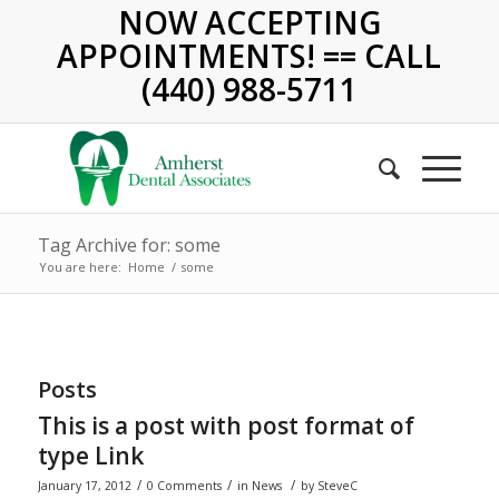
NOW ACCEPTING
APPOINTMENTS! == CALL
(440) 988-5711
Tag Archive for: some
You are here:
Home
/
some
Posts
This is a post with post format of
type Link
/
/
/
January 17, 2012
0 Comments
in
News
by
SteveC