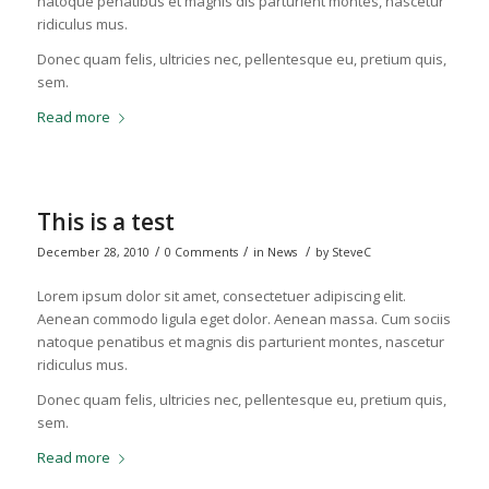
natoque penatibus et magnis dis parturient montes, nascetur
ridiculus mus.
Donec quam felis, ultricies nec, pellentesque eu, pretium quis,
sem.
Read more
This is a test
/
/
/
December 28, 2010
0 Comments
in
News
by
SteveC
Lorem ipsum dolor sit amet, consectetuer adipiscing elit.
Aenean commodo ligula eget dolor. Aenean massa. Cum sociis
natoque penatibus et magnis dis parturient montes, nascetur
ridiculus mus.
Donec quam felis, ultricies nec, pellentesque eu, pretium quis,
sem.
Read more