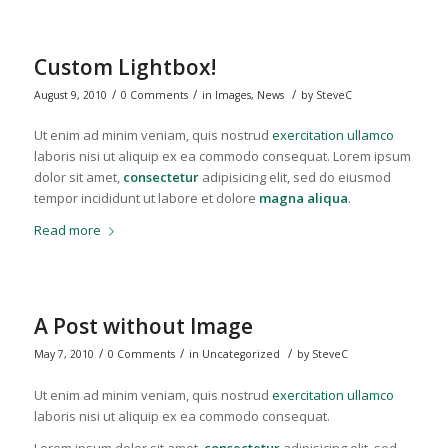
Custom Lightbox!
/
/
/
August 9, 2010
0 Comments
in
Images
,
News
by
SteveC
Ut enim ad minim veniam, quis nostrud
exercitation ullamco
laboris nisi ut aliquip ex ea commodo consequat. Lorem ipsum
dolor sit amet,
consectetur
adipisicing elit, sed do eiusmod
tempor incididunt ut labore et dolore
magna aliqua
.
Read more
A Post without Image
/
/
/
May 7, 2010
0 Comments
in
Uncategorized
by
SteveC
Ut enim ad minim veniam, quis nostrud
exercitation ullamco
laboris nisi ut aliquip ex ea commodo consequat.
Lorem ipsum dolor sit amet,
consectetur
adipisicing elit, sed